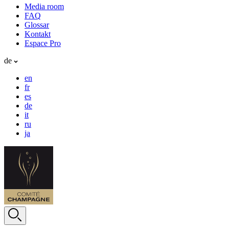
Media room
FAQ
Glossar
Kontakt
Espace Pro
de
en
fr
es
de
it
ru
ja