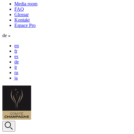
Media room
FAQ
Glossar
Kontakt
Espace Pro
de
en
fr
es
de
it
ru
ja