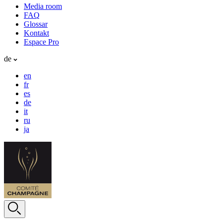
Media room
FAQ
Glossar
Kontakt
Espace Pro
de
en
fr
es
de
it
ru
ja