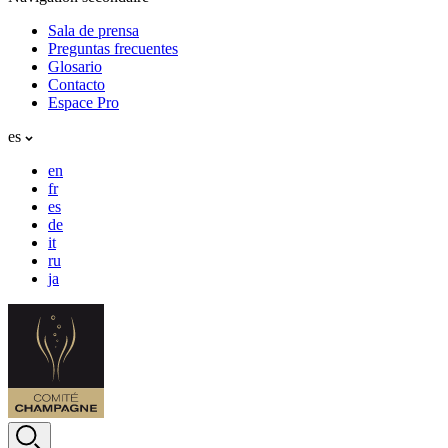
Sala de prensa
Preguntas frecuentes
Glosario
Contacto
Espace Pro
es
en
fr
es
de
it
ru
ja