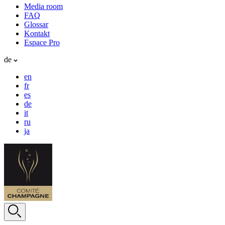
Media room
FAQ
Glossar
Kontakt
Espace Pro
de
en
fr
es
de
it
ru
ja