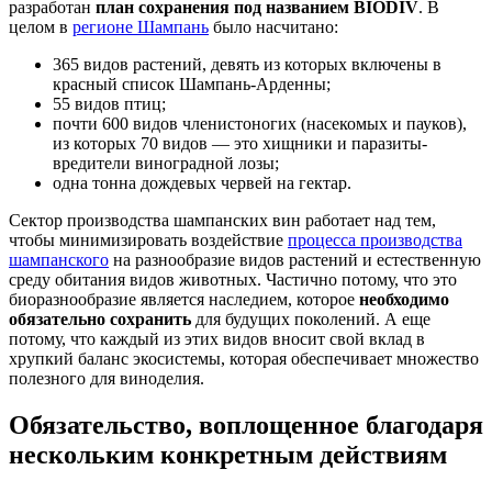
разработан
план сохранения под названием BIODIV
. В
целом в
регионе Шампань
было насчитано:
365 видов растений, девять из которых включены в
красный список Шампань-Арденны;
55 видов птиц;
почти 600 видов членистоногих (насекомых и пауков),
из которых 70 видов — это хищники и паразиты-
вредители виноградной лозы;
одна тонна дождевых червей на гектар.
Сектор производства шампанских вин работает над тем,
чтобы минимизировать воздействие
процесса производства
шампанского
на разнообразие видов растений и естественную
среду обитания видов животных. Частично потому, что это
биоразнообразие является наследием, которое
необходимо
обязательно сохранить
для будущих поколений. А еще
потому, что каждый из этих видов вносит свой вклад в
хрупкий баланс экосистемы, которая обеспечивает множество
полезного для виноделия.
Обязательство, воплощенное благодаря
нескольким конкретным действиям