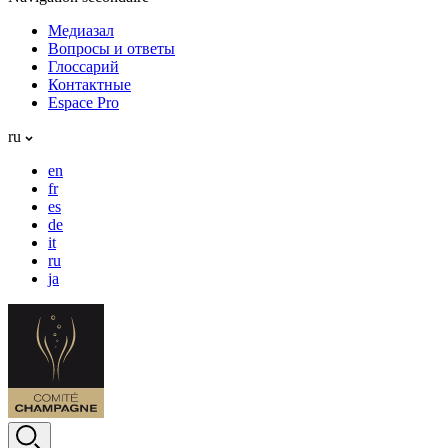
Медиазал
Вопросы и ответы
Глоссарий
Контактные
Espace Pro
ru
en
fr
es
de
it
ru
ja