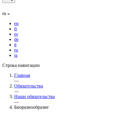
ru
en
fr
es
de
it
ru
ja
Строка навигации
Главная
—
Обязательства
—
Наши обязательства
—
Биоразнообразие