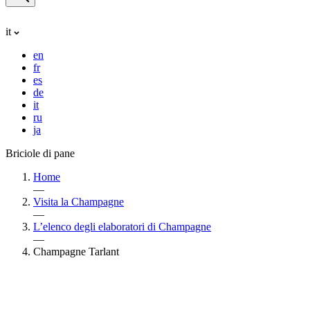
it
en
fr
es
de
it
ru
ja
Briciole di pane
Home
—
Visita la Champagne
—
L’elenco degli elaboratori di Champagne
—
Champagne Tarlant