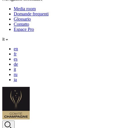
Media room
Domande frequenti
Glossario
Contatto
Espace Pro
it
en
fr
es
de
it
ru
ja