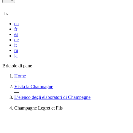
it
en
fr
es
de
it
ru
ja
Briciole di pane
Home
—
Visita la Champagne
—
L’elenco degli elaboratori di Champagne
—
Champagne Legret et Fils