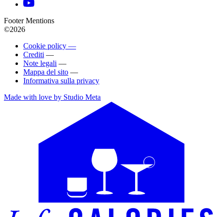
Footer Mentions
©2026
Cookie policy —
Crediti
—
Note legali
—
Mappa del sito
—
Informativa sulla privacy
Made with love by Studio Meta