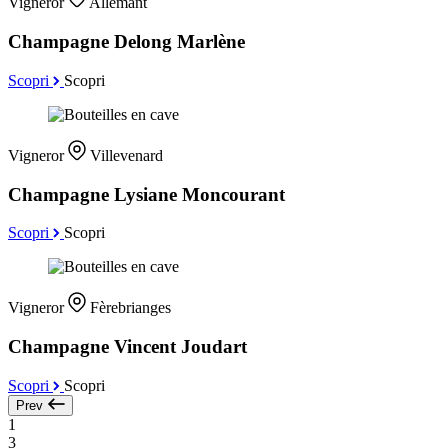
Vigneror
Allemant
Champagne Delong Marlène
Scopri
Scopri
Vigneror
Villevenard
Champagne Lysiane Moncourant
Scopri
Scopri
Vigneror
Fèrebrianges
Champagne Vincent Joudart
Scopri
Scopri
Prev
1
3