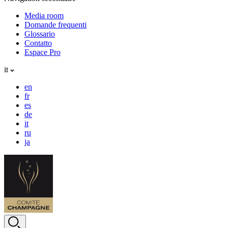
Media room
Domande frequenti
Glossario
Contatto
Espace Pro
it
en
fr
es
de
it
ru
ja