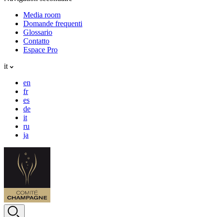
Media room
Domande frequenti
Glossario
Contatto
Espace Pro
it
en
fr
es
de
it
ru
ja