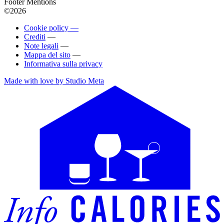
Footer Mentions
©2026
Cookie policy —
Crediti
—
Note legali
—
Mappa del sito
—
Informativa sulla privacy
Made with love by Studio Meta