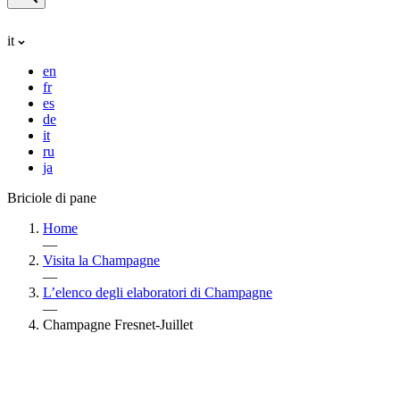
it
en
fr
es
de
it
ru
ja
Briciole di pane
Home
—
Visita la Champagne
—
L’elenco degli elaboratori di Champagne
—
Champagne Fresnet-Juillet