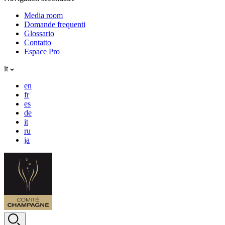
Media room
Domande frequenti
Glossario
Contatto
Espace Pro
it
en
fr
es
de
it
ru
ja