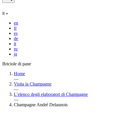
it
en
fr
es
de
it
ru
ja
Briciole di pane
Home
—
Visita la Champagne
—
L’elenco degli elaboratori di Champagne
—
Champagne André Delaunois