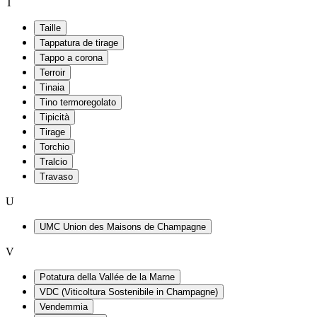
T
Taille
Tappatura de tirage
Tappo a corona
Terroir
Tinaia
Tino termoregolato
Tipicità
Tirage
Torchio
Tralcio
Travaso
U
UMC Union des Maisons de Champagne
V
Potatura della Vallée de la Marne
VDC (Viticoltura Sostenibile in Champagne)
Vendemmia