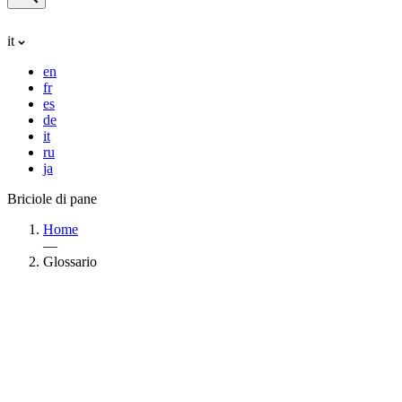
it
en
fr
es
de
it
ru
ja
Briciole di pane
Home
—
Glossario