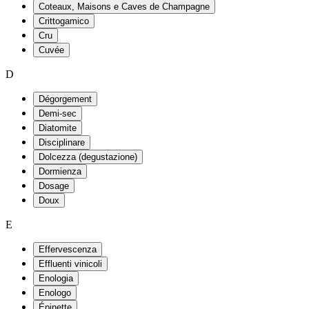
Coteaux, Maisons e Caves de Champagne
Crittogamico
Cru
Cuvée
D
Dégorgement
Demi-sec
Diatomite
Disciplinare
Dolcezza (degustazione)
Dormienza
Dosage
Doux
E
Effervescenza
Effluenti vinicoli
Enologia
Enologo
Épinette