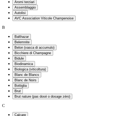
Aromi terziari
Assemblaggio
Autolisi
AVC Association Viticole Champenoise
B
Balthazar
Belemnite
Belon (vasca di accumulo)
Bicchiere di Champagne
Bidule
Biodinamica
Biologica (viticoltura)
Blanc de Blancs
Blanc de Noirs
Bottiglia
Brut
Brut nature (pas dosé o dosage zéro)
C
Calcare