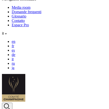
Media room
Domande frequenti
Glossario
Contatto
Espace Pro
it
en
fr
es
de
it
ru
ja