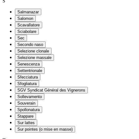
S
Salmanazar
Salomon
Scavallatore
Sciabolare
Sec
Secondo naso
Selezione clonale
Selezione massale
Senescenza
Settentrionale
Sfecciatura
Sfogliatura
SGV Syndicat Général des Vignerons
Sollevamento
Souverain
Spollonatura
Stappare
Sur lattes
Sur pointes (o mise en masse)