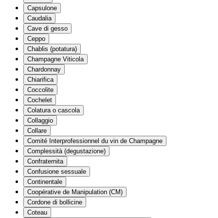
Capsulone
Caudalia
Cave di gesso
Ceppo
Chablis (potatura)
Champagne Viticola
Chardonnay
Chiarifica
Coccolite
Cochelet
Colatura o cascola
Collaggio
Collare
Comité Interprofessionnel du vin de Champagne
Complessità (degustazione)
Confraternita
Confusione sessuale
Continentale
Coopérative de Manipulation (CM)
Cordone di bollicine
Coteau