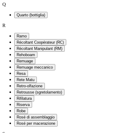
Q
Quarto (bottiglia)
R
Ramo
Récoltant Coopérateur (RC)
Récoltant Manipulant (RM)
Rehoboam
Remuage
Remuage meccanico
Resa
Rete Matu
Retro-olfazione
Retrousse (sgretolamento)
Rifilatura
Riserva
Robe
Rosé di assemblaggio
Rosé per macerazione