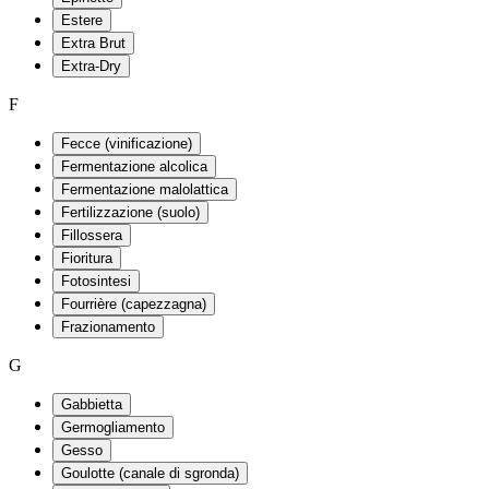
Estere
Extra Brut
Extra-Dry
F
Fecce (vinificazione)
Fermentazione alcolica
Fermentazione malolattica
Fertilizzazione (suolo)
Fillossera
Fioritura
Fotosintesi
Fourrière (capezzagna)
Frazionamento
G
Gabbietta
Germogliamento
Gesso
Goulotte (canale di sgronda)