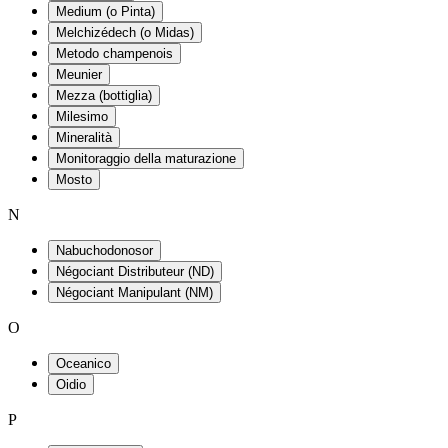
Medium (o Pinta)
Melchizédech (o Midas)
Metodo champenois
Meunier
Mezza (bottiglia)
Milesimo
Mineralità
Monitoraggio della maturazione
Mosto
N
Nabuchodonosor
Négociant Distributeur (ND)
Négociant Manipulant (NM)
O
Oceanico
Oidio
P