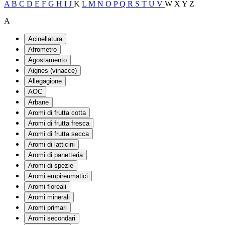
A
B
C
D
E
F
G
H
I
J
K
L
M
N
O
P
Q
R
S
T
U
V
W
X
Y
Z
A
Acinellatura
Afrometro
Agostamento
Aignes (vinacce)
Allegagione
AOC
Arbane
Aromi di frutta cotta
Aromi di frutta fresca
Aromi di frutta secca
Aromi di latticini
Aromi di panetteria
Aromi di spezie
Aromi empireumatici
Aromi floreali
Aromi minerali
Aromi primari
Aromi secondari