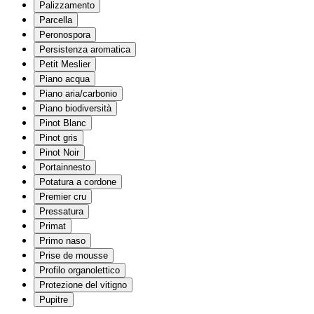
Palizzamento
Parcella
Peronospora
Persistenza aromatica
Petit Meslier
Piano acqua
Piano aria/carbonio
Piano biodiversità
Pinot Blanc
Pinot gris
Pinot Noir
Portainnesto
Potatura a cordone
Premier cru
Pressatura
Primat
Primo naso
Prise de mousse
Profilo organolettico
Protezione del vitigno
Pupitre