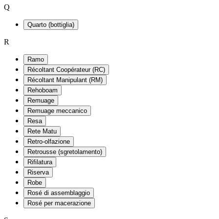
Q
Quarto (bottiglia)
R
Ramo
Récoltant Coopérateur (RC)
Récoltant Manipulant (RM)
Rehoboam
Remuage
Remuage meccanico
Resa
Rete Matu
Retro-olfazione
Retrousse (sgretolamento)
Rifilatura
Riserva
Robe
Rosé di assemblaggio
Rosé per macerazione