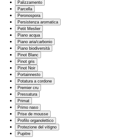
Palizzamento
Parcella
Peronospora
Persistenza aromatica
Petit Meslier
Piano acqua
Piano aria/carbonio
Piano biodiversità
Pinot Blanc
Pinot gris
Pinot Noir
Portainnesto
Potatura a cordone
Premier cru
Pressatura
Primat
Primo naso
Prise de mousse
Profilo organolettico
Protezione del vitigno
Pupitre