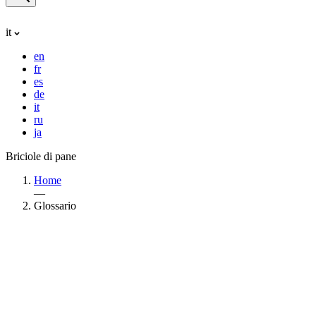
it
en
fr
es
de
it
ru
ja
Briciole di pane
Home
—
Glossario