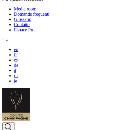
Media room
Domande frequenti
Glossario
Contatto
Espace Pro
it
en
fr
es
de
it
ru
ja