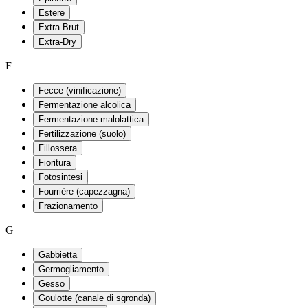
Estere
Extra Brut
Extra-Dry
F
Fecce (vinificazione)
Fermentazione alcolica
Fermentazione malolattica
Fertilizzazione (suolo)
Fillossera
Fioritura
Fotosintesi
Fourrière (capezzagna)
Frazionamento
G
Gabbietta
Germogliamento
Gesso
Goulotte (canale di sgronda)