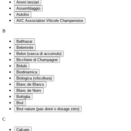
Aromi terziari
Assemblaggio
Autolisi
AVC Association Viticole Champenoise
B
Balthazar
Belemnite
Belon (vasca di accumulo)
Bicchiere di Champagne
Bidule
Biodinamica
Biologica (viticoltura)
Blanc de Blancs
Blanc de Noirs
Bottiglia
Brut
Brut nature (pas dosé o dosage zéro)
C
Calcare