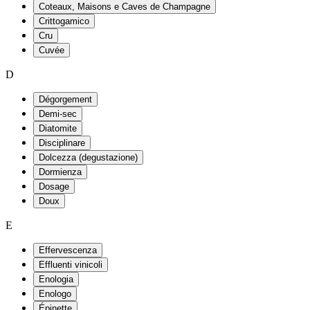
Coteaux, Maisons e Caves de Champagne
Crittogamico
Cru
Cuvée
D
Dégorgement
Demi-sec
Diatomite
Disciplinare
Dolcezza (degustazione)
Dormienza
Dosage
Doux
E
Effervescenza
Effluenti vinicoli
Enologia
Enologo
Épinette