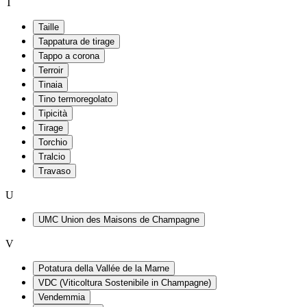
T
Taille
Tappatura de tirage
Tappo a corona
Terroir
Tinaia
Tino termoregolato
Tipicità
Tirage
Torchio
Tralcio
Travaso
U
UMC Union des Maisons de Champagne
V
Potatura della Vallée de la Marne
VDC (Viticoltura Sostenibile in Champagne)
Vendemmia