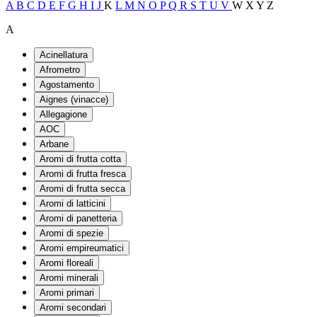
A
B
C
D
E
F
G
H
I
J
K
L
M
N
O
P
Q
R
S
T
U
V
W
X
Y
Z
A
Acinellatura
Afrometro
Agostamento
Aignes (vinacce)
Allegagione
AOC
Arbane
Aromi di frutta cotta
Aromi di frutta fresca
Aromi di frutta secca
Aromi di latticini
Aromi di panetteria
Aromi di spezie
Aromi empireumatici
Aromi floreali
Aromi minerali
Aromi primari
Aromi secondari