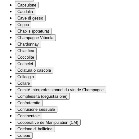
Capsulone
Caudalia
Cave di gesso
Ceppo
Chablis (potatura)
Champagne Viticola
Chardonnay
Chiarifica
Coccolite
Cochelet
Colatura o cascola
Collaggio
Collare
Comité Interprofessionnel du vin de Champagne
Complessità (degustazione)
Confraternita
Confusione sessuale
Continentale
Coopérative de Manipulation (CM)
Cordone di bollicine
Coteau