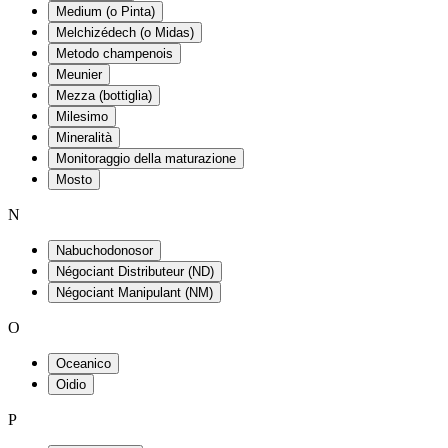
Medium (o Pinta)
Melchizédech (o Midas)
Metodo champenois
Meunier
Mezza (bottiglia)
Milesimo
Mineralità
Monitoraggio della maturazione
Mosto
N
Nabuchodonosor
Négociant Distributeur (ND)
Négociant Manipulant (NM)
O
Oceanico
Oidio
P