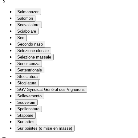
S
Salmanazar
Salomon
Scavallatore
Sciabolare
Sec
Secondo naso
Selezione clonale
Selezione massale
Senescenza
Settentrionale
Sfecciatura
Sfogliatura
SGV Syndicat Général des Vignerons
Sollevamento
Souverain
Spollonatura
Stappare
Sur lattes
Sur pointes (o mise en masse)