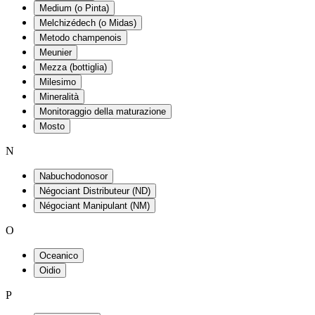
Medium (o Pinta)
Melchizédech (o Midas)
Metodo champenois
Meunier
Mezza (bottiglia)
Milesimo
Mineralità
Monitoraggio della maturazione
Mosto
N
Nabuchodonosor
Négociant Distributeur (ND)
Négociant Manipulant (NM)
O
Oceanico
Oidio
P