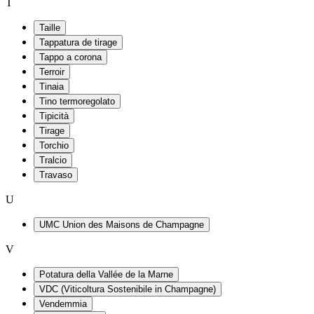
T
Taille
Tappatura de tirage
Tappo a corona
Terroir
Tinaia
Tino termoregolato
Tipicità
Tirage
Torchio
Tralcio
Travaso
U
UMC Union des Maisons de Champagne
V
Potatura della Vallée de la Marne
VDC (Viticoltura Sostenibile in Champagne)
Vendemmia