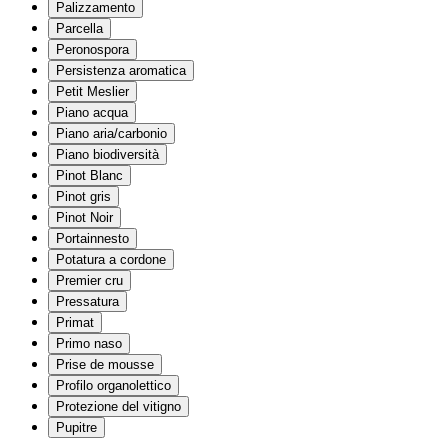
Palizzamento
Parcella
Peronospora
Persistenza aromatica
Petit Meslier
Piano acqua
Piano aria/carbonio
Piano biodiversità
Pinot Blanc
Pinot gris
Pinot Noir
Portainnesto
Potatura a cordone
Premier cru
Pressatura
Primat
Primo naso
Prise de mousse
Profilo organolettico
Protezione del vitigno
Pupitre