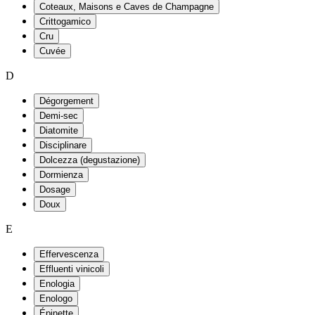
Coteaux, Maisons e Caves de Champagne
Crittogamico
Cru
Cuvée
D
Dégorgement
Demi-sec
Diatomite
Disciplinare
Dolcezza (degustazione)
Dormienza
Dosage
Doux
E
Effervescenza
Effluenti vinicoli
Enologia
Enologo
Épinette