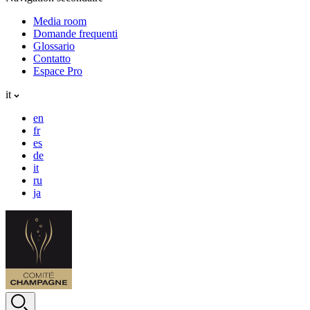
Media room
Domande frequenti
Glossario
Contatto
Espace Pro
it
en
fr
es
de
it
ru
ja