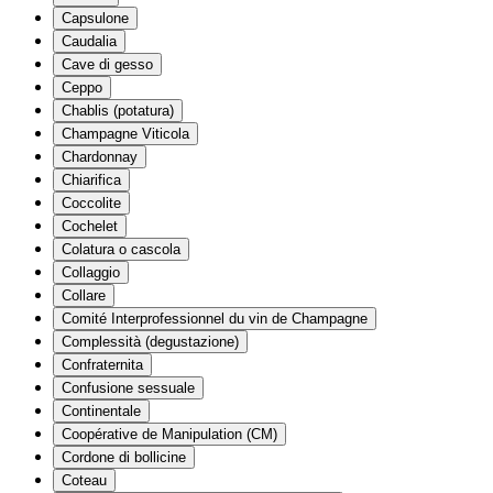
Capsulone
Caudalia
Cave di gesso
Ceppo
Chablis (potatura)
Champagne Viticola
Chardonnay
Chiarifica
Coccolite
Cochelet
Colatura o cascola
Collaggio
Collare
Comité Interprofessionnel du vin de Champagne
Complessità (degustazione)
Confraternita
Confusione sessuale
Continentale
Coopérative de Manipulation (CM)
Cordone di bollicine
Coteau