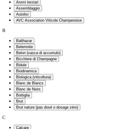
Aromi terziari
Assemblaggio
Autolisi
AVC Association Viticole Champenoise
B
Balthazar
Belemnite
Belon (vasca di accumulo)
Bicchiere di Champagne
Bidule
Biodinamica
Biologica (viticoltura)
Blanc de Blancs
Blanc de Noirs
Bottiglia
Brut
Brut nature (pas dosé o dosage zéro)
C
Calcare