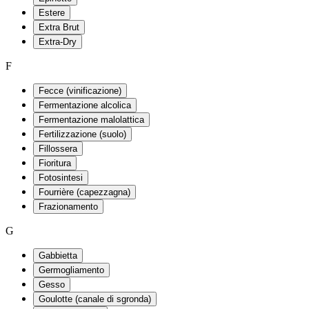
Estere
Extra Brut
Extra-Dry
F
Fecce (vinificazione)
Fermentazione alcolica
Fermentazione malolattica
Fertilizzazione (suolo)
Fillossera
Fioritura
Fotosintesi
Fourrière (capezzagna)
Frazionamento
G
Gabbietta
Germogliamento
Gesso
Goulotte (canale di sgronda)