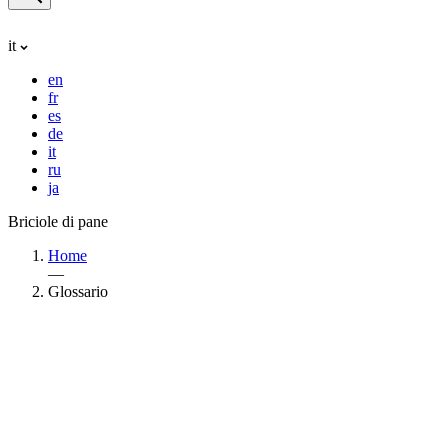
it
en
fr
es
de
it
ru
ja
Briciole di pane
Home
—
Glossario