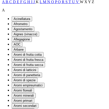
A
B
C
D
E
F
G
H
I
J
K
L
M
N
O
P
Q
R
S
T
U
V
W
X
Y
Z
A
Acinellatura
Afrometro
Agostamento
Aignes (vinacce)
Allegagione
AOC
Arbane
Aromi di frutta cotta
Aromi di frutta fresca
Aromi di frutta secca
Aromi di latticini
Aromi di panetteria
Aromi di spezie
Aromi empireumatici
Aromi floreali
Aromi minerali
Aromi primari
Aromi secondari