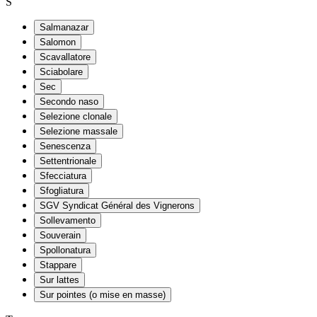
S
Salmanazar
Salomon
Scavallatore
Sciabolare
Sec
Secondo naso
Selezione clonale
Selezione massale
Senescenza
Settentrionale
Sfecciatura
Sfogliatura
SGV Syndicat Général des Vignerons
Sollevamento
Souverain
Spollonatura
Stappare
Sur lattes
Sur pointes (o mise en masse)