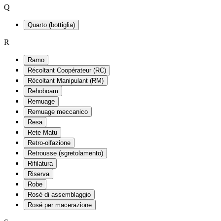
Q
Quarto (bottiglia)
R
Ramo
Récoltant Coopérateur (RC)
Récoltant Manipulant (RM)
Rehoboam
Remuage
Remuage meccanico
Resa
Rete Matu
Retro-olfazione
Retrousse (sgretolamento)
Rifilatura
Riserva
Robe
Rosé di assemblaggio
Rosé per macerazione