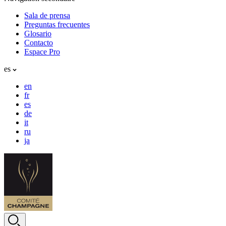
Sala de prensa
Preguntas frecuentes
Glosario
Contacto
Espace Pro
es
en
fr
es
de
it
ru
ja