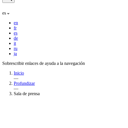
es
en
fr
es
de
it
ru
ja
Sobrescribir enlaces de ayuda a la navegación
Inicio
—
Profundizar
—
Sala de prensa