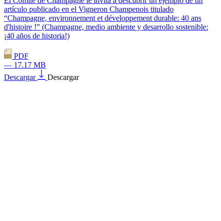
El Comité de Champagne le invita a descubrir un ejemplo de un
artículo publicado en el Vigneron Champenois titulado
“Champagne, environnement et développement durable: 40 ans
d'histoire !” (Champagne, medio ambiente y desarrollo sostenible:
¡40 años de historia!)
PDF
— 17.17 MB
Descargar
Descargar