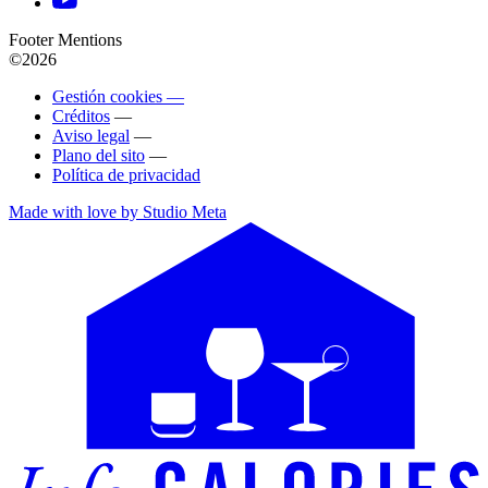
Footer Mentions
©2026
Gestión cookies —
Créditos
—
Aviso legal
—
Plano del sito
—
Política de privacidad
Made with love by Studio Meta