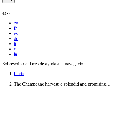
es
en
fr
es
de
it
ru
ja
Sobrescribir enlaces de ayuda a la navegación
Inicio
—
The Champagne harvest: a splendid and promising…