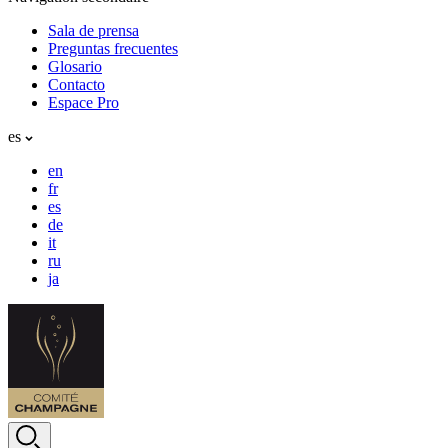
Sala de prensa
Preguntas frecuentes
Glosario
Contacto
Espace Pro
es
en
fr
es
de
it
ru
ja