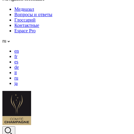
Медиазал
Вопросы и ответы
Глоссарий
Контактные
Espace Pro
ru
en
fr
es
de
it
ru
ja