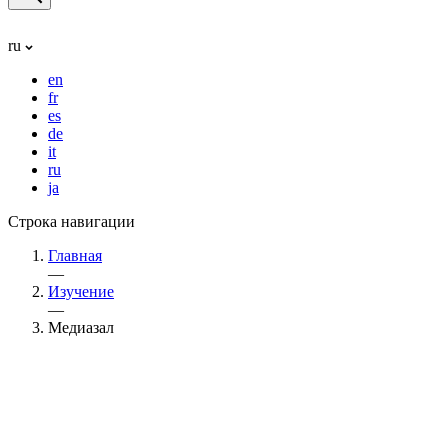
ru
en
fr
es
de
it
ru
ja
Строка навигации
Главная
—
Изучение
—
Медиазал