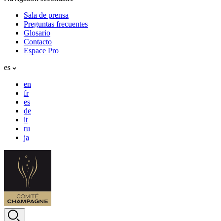
Sala de prensa
Preguntas frecuentes
Glosario
Contacto
Espace Pro
es
en
fr
es
de
it
ru
ja