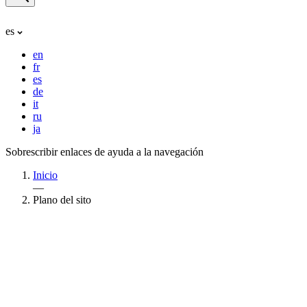
es
en
fr
es
de
it
ru
ja
Sobrescribir enlaces de ayuda a la navegación
Inicio
—
Plano del sito