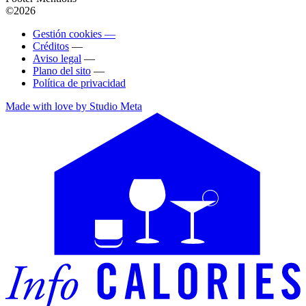
©2026
Gestión cookies —
Créditos
—
Aviso legal
—
Plano del sito
—
Política de privacidad
Made with love by Studio Meta