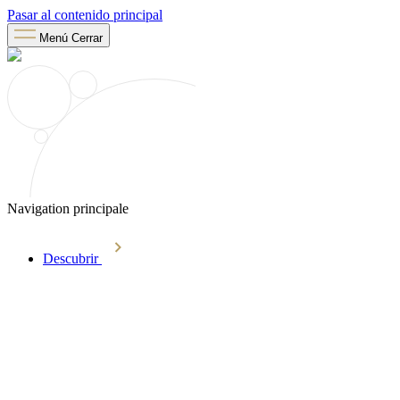
Pasar al contenido principal
Menú
Cerrar
Navigation principale
Descubrir