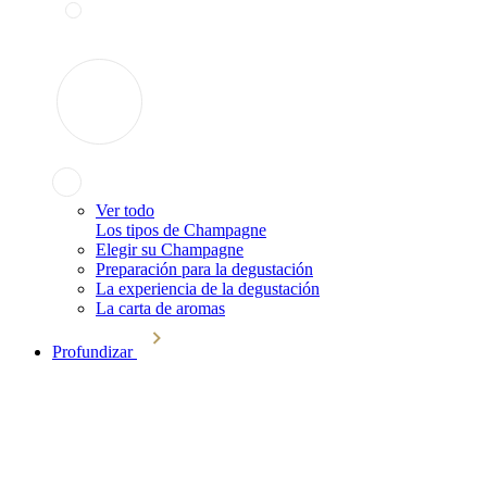
Ver todo
Los tipos de Champagne
Elegir su Champagne
Preparación para la degustación
La experiencia de la degustación
La carta de aromas
Profundizar