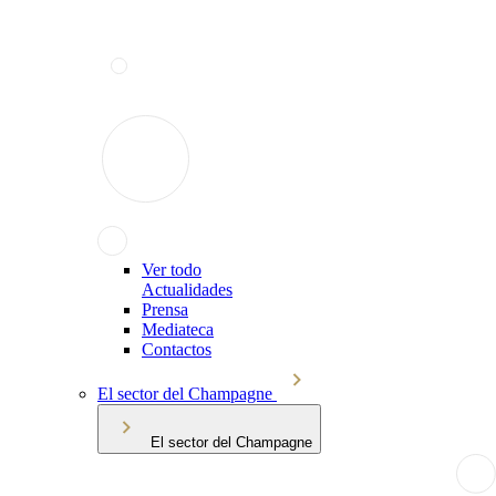
Ver todo
Actualidades
Prensa
Mediateca
Contactos
El sector del Champagne
El sector del Champagne