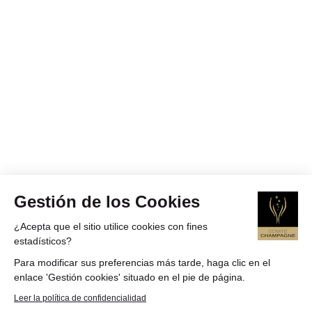
Gestión de los Cookies
¿Acepta que el sitio utilice cookies con fines
estadísticos?
Para modificar sus preferencias más tarde, haga clic en el
enlace 'Gestión cookies' situado en el pie de página.
Leer la política de confidencialidad