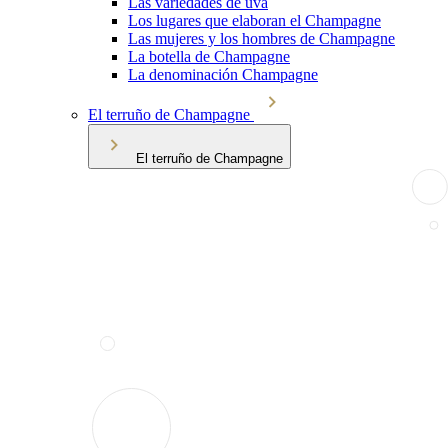
Las variedades de uva
Los lugares que elaboran el Champagne
Las mujeres y los hombres de Champagne
La botella de Champagne
La denominación Champagne
El terruño de Champagne
El terruño de Champagne