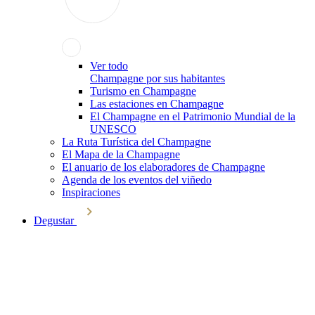
Ver todo
Champagne por sus habitantes
Turismo en Champagne
Las estaciones en Champagne
El Champagne en el Patrimonio Mundial de la
UNESCO
La Ruta Turística del Champagne
El Mapa de la Champagne
El anuario de los elaboradores de Champagne
Agenda de los eventos del viñedo
Inspiraciones
Degustar