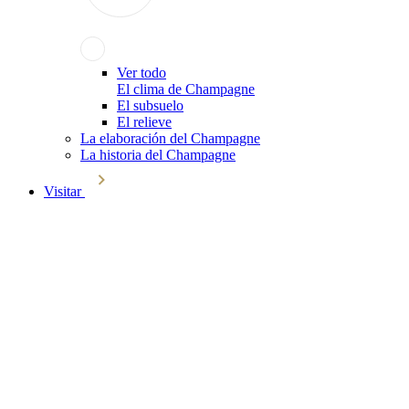
Ver todo
El clima de Champagne
El subsuelo
El relieve
La elaboración del Champagne
La historia del Champagne
Visitar