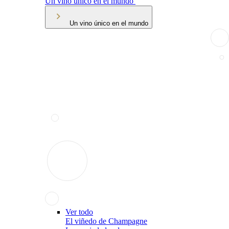
Un vino único en el mundo
Un vino único en el mundo
Ver todo
El viñedo de Champagne