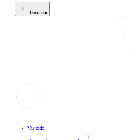
Descubrir
Ver todo