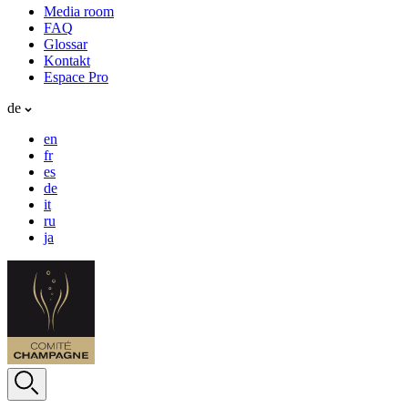
Media room
FAQ
Glossar
Kontakt
Espace Pro
de
en
fr
es
de
it
ru
ja