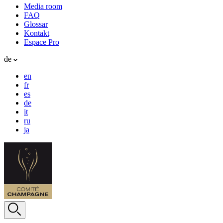
Media room
FAQ
Glossar
Kontakt
Espace Pro
de
en
fr
es
de
it
ru
ja