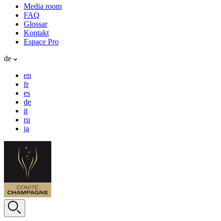
Media room
FAQ
Glossar
Kontakt
Espace Pro
de
en
fr
es
de
it
ru
ja