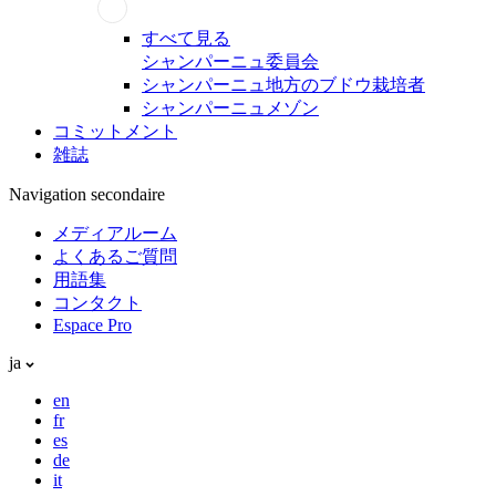
すべて見る
シャンパーニュ委員会
シャンパーニュ地方のブドウ栽培者
シャンパーニュメゾン
コミットメント
雑誌
Navigation secondaire
メディアルーム
よくあるご質問
用語集
コンタクト
Espace Pro
ja
en
fr
es
de
it