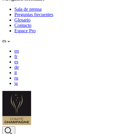
Sala de prensa
Preguntas frecuentes
Glosario
Contacto
Espace Pro
es
en
fr
es
de
it
ru
ja