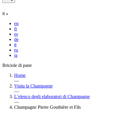
it
en
fr
es
de
it
ru
ja
Briciole di pane
Home
—
Visita la Champagne
—
L’elenco degli elaboratori di Champagne
—
Champagne Pierre Gouthière et Fils