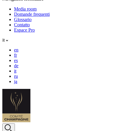
Media room
Domande frequenti
Glossario
Contatto
Espace Pro
it
en
fr
es
de
it
ru
ja