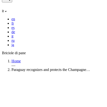
it
en
fr
es
de
it
ru
ja
Briciole di pane
Home
—
Paraguay recognizes and protects the Champagne…