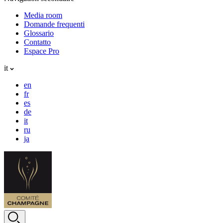
Media room
Domande frequenti
Glossario
Contatto
Espace Pro
it
en
fr
es
de
it
ru
ja