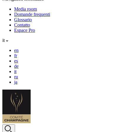
Media room
Domande frequenti
Glossario
Contatto
Espace Pro
it
en
fr
es
de
it
ru
ja