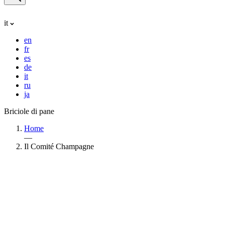
it
en
fr
es
de
it
ru
ja
Briciole di pane
Home
—
Il Comité Champagne