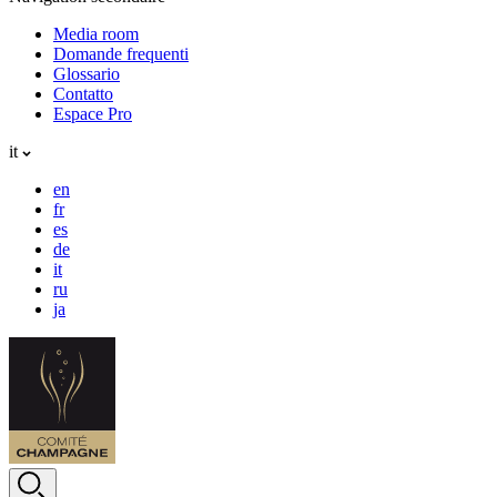
Media room
Domande frequenti
Glossario
Contatto
Espace Pro
it
en
fr
es
de
it
ru
ja