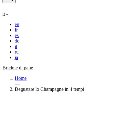
it
en
fr
es
de
it
ru
ja
Briciole di pane
Home
—
Degustare lo Champagne in 4 tempi