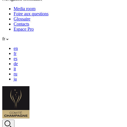
Media room
Foire aux questions
Glossaire
Contacts
Espace Pro
fr
en
fr
es
de
it
ru
ja