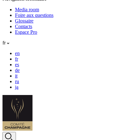
Media room
Foire aux questions
Glossaire
Contacts
Espace Pro
fr
en
fr
es
de
it
ru
ja