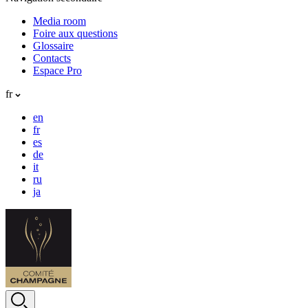
Media room
Foire aux questions
Glossaire
Contacts
Espace Pro
fr
en
fr
es
de
it
ru
ja