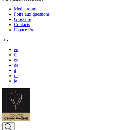
Media room
Foire aux questions
Glossaire
Contacts
Espace Pro
fr
en
fr
es
de
it
ru
ja