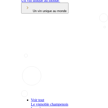
Un vin unique au monde
Un vin unique au monde
Voir tout
Le vignoble champenois