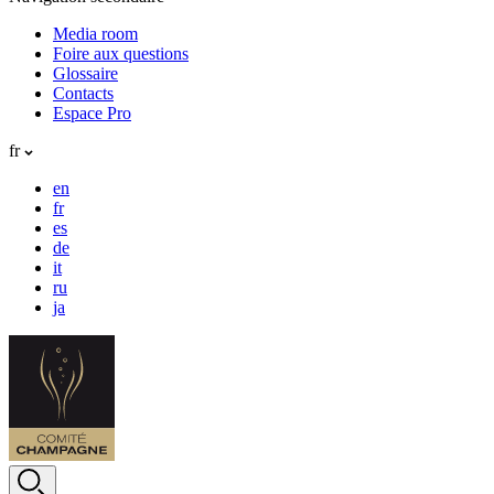
Media room
Foire aux questions
Glossaire
Contacts
Espace Pro
fr
en
fr
es
de
it
ru
ja