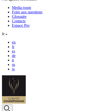
Media room
Foire aux questions
Glossaire
Contacts
Espace Pro
fr
en
fr
es
de
it
ru
ja