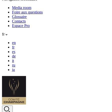
Media room
Foire aux questions
Glossaire
Contacts
Espace Pro
fr
en
fr
es
de
it
ru
ja