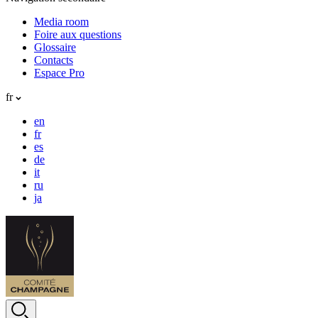
Media room
Foire aux questions
Glossaire
Contacts
Espace Pro
fr
en
fr
es
de
it
ru
ja