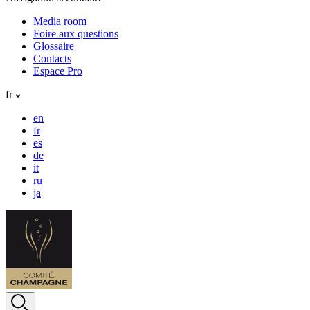
Media room
Foire aux questions
Glossaire
Contacts
Espace Pro
fr
en
fr
es
de
it
ru
ja