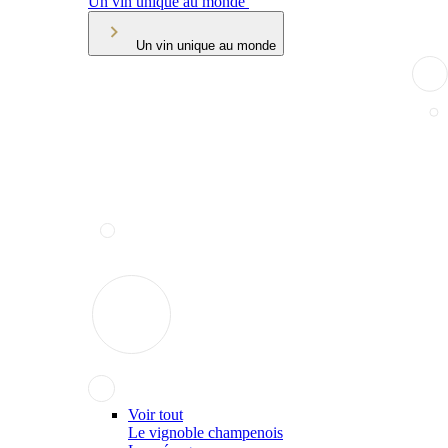
Un vin unique au monde
Un vin unique au monde
Voir tout
Le vignoble champenois