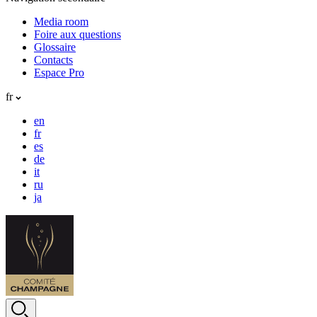
Media room
Foire aux questions
Glossaire
Contacts
Espace Pro
fr
en
fr
es
de
it
ru
ja