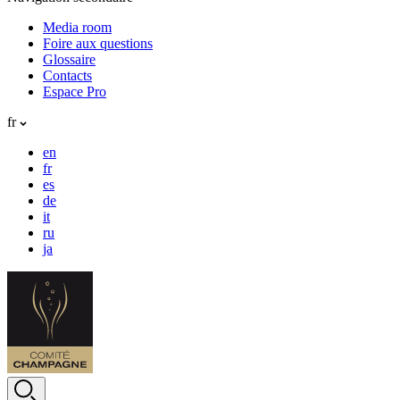
Media room
Foire aux questions
Glossaire
Contacts
Espace Pro
fr
en
fr
es
de
it
ru
ja