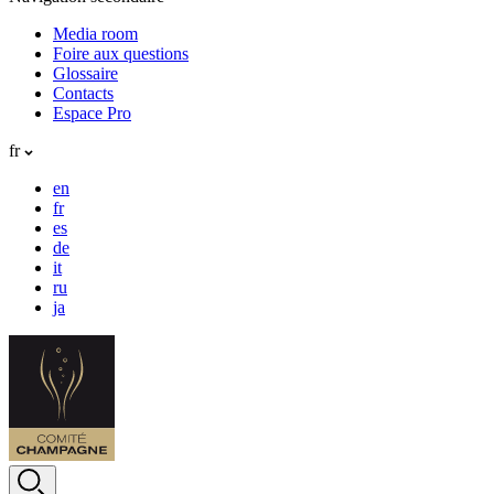
Media room
Foire aux questions
Glossaire
Contacts
Espace Pro
fr
en
fr
es
de
it
ru
ja