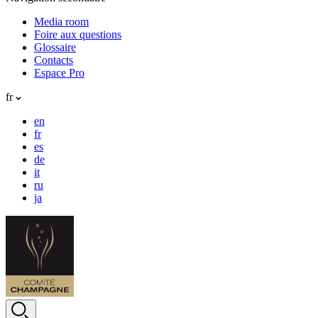
Media room
Foire aux questions
Glossaire
Contacts
Espace Pro
fr
en
fr
es
de
it
ru
ja