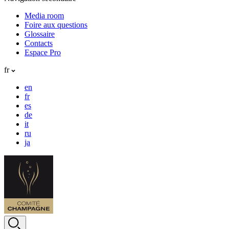
Media room
Foire aux questions
Glossaire
Contacts
Espace Pro
fr
en
fr
es
de
it
ru
ja