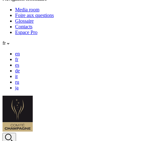
Media room
Foire aux questions
Glossaire
Contacts
Espace Pro
fr
en
fr
es
de
it
ru
ja