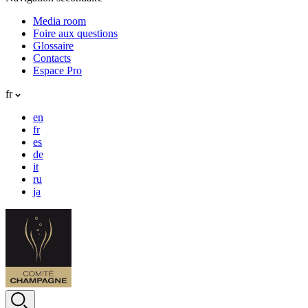
Media room
Foire aux questions
Glossaire
Contacts
Espace Pro
fr
en
fr
es
de
it
ru
ja