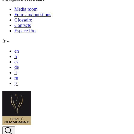
Media room
Foire aux questions
Glossaire
Contacts
Espace Pro
fr
en
fr
es
de
it
ru
ja