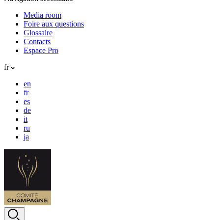
Media room
Foire aux questions
Glossaire
Contacts
Espace Pro
fr
en
fr
es
de
it
ru
ja