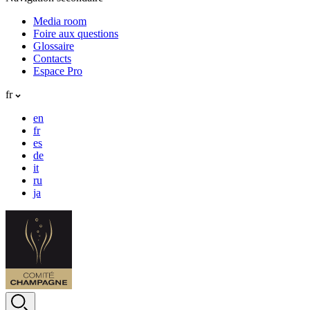
Media room
Foire aux questions
Glossaire
Contacts
Espace Pro
fr
en
fr
es
de
it
ru
ja