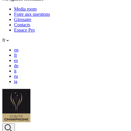
Media room
Foire aux questions
Glossaire
Contacts
Espace Pro
fr
en
fr
es
de
it
ru
ja