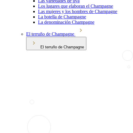
Las variedades de uva
Los lugares que elaboran el Champagne
Las mujeres y los hombres de Champagne
La botella de Champagne
La denominación Champagne
El terruño de Champagne
El terruño de Champagne